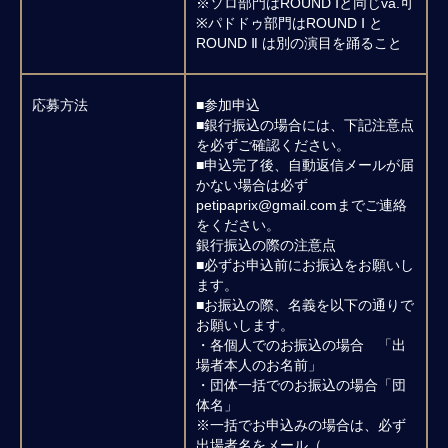
※ソロ部門はROUND Ⅰと同じva.可
※パドドゥ部門はROUND Ⅰ と
ROUND Ⅱ は別の演目を踊ること
応募方法
■参加申込
■銀行振込の場合には、下記注意点
を必ずご確認ください。
■申込完了後、自動返信メールが届
かない場合は必ず
petipaprix@gmail.comまでご連絡
をください。
銀行振込の際の注意点
■必ずお申込前にお振込をお願いし
ます。
■お振込の際、名義を以下の通りで
お願いします。
・各個人でのお振込の場合 「出
場者本人のお名前」
・団体一括でのお振込の場合「団
体名」
※一括でお申込みの場合は、必ず
出場者名をメール（