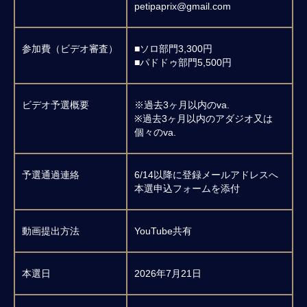
petipaprix@gmail.com
参加費（ビデオ審査）
■ソロ部門3,300円
■パドドゥ部門5,500円
ビデオ予選概要
※過去3ヶ月以内のva.
※過去3ヶ月以内のアダジオ又は
個々のva.
予選通過連絡
6/14以降に登録メールアドレスへ
本選申込フォームを添付
動画提出方法
YouTube共有
本選日
2026年7月21日