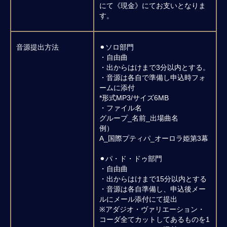
にて《現金》にてお支いとなりま
す。
Privacy Policy
Legal Notice
© Petipa Grand Prix 2026. All rights reserved.
音源提出方法
⚫︎ソロ部門
・自由曲
・出からはけまで3分以内とする。
・音源は各自で準備し申込時フォ
ームに添付
*形式MP3/サイズ6MB
・ファイル名
グループ_名前_出場曲名
例）
A_国際プティパ_オーロラ姫第3幕
⚫︎パ・ド・ドゥ部門
・自由曲
・出からはけまで15分以内とする
・音源は各自準備し、申込後メー
ルにメール添付にて提出
※アダジオ・ヴァリエーション・
コーダ全てカットしてあるものを1