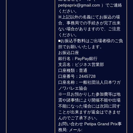
petipaprix@gmail.com ）でご連絡
ください。
※上記以外の名義にてお振込の場
合、事務局での手続きが完了出来
ない場合がありますので、ご注意
ください。
■お振込手数料はご出場者様のご負
担でお願いいたします。
お振込口座
銀行名：PayPay銀行
支店名：ビジネス営業部
口座種類：普通
口座番号：2445728
口座名称：一般社団法人日本ワガ
ノワバレエ協会
※一旦お預かりした参加費等は地
震や諸事情により開催不能や出場
不能になった場合には次回に回す
ことが出来ますが返金はできませ
んのでご了承下さい。
お問い合わせ Petipa Grand Prix事
務局: メール: