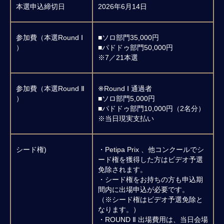
本選申込締切日
2026年6月14日
参加費（本選Round Ⅰ
■ソロ部門35,000円
）
■パドドゥ部門50,000円
※7／21本選
参加費（本選Round Ⅱ
※Round Ⅰ 通過者
）
■ソロ部門5,000円
■パドドゥ部門10,000円（2名分）
※当日現実支払い
PETIPA GRAND PRIX
シード権)
・Petipa Prix 、他コンクールでシ
ード権を獲得した方はビデオ予選
INTERNATIONAL
免除されます。
BALLET COMPETITION
・シード権をお持ちの方も申込期
間内に出場申込が必要です。
〒225-0011 一般社団法人日本ワガノワバレエ協会
（※シード権はビデオ予選免除と
神奈川県横浜市青葉区あざみ野1-12-13-402
なります。）
Contact:
petipaprix@gmail.com
・ROUND Ⅱ 出場費用は、当日会場